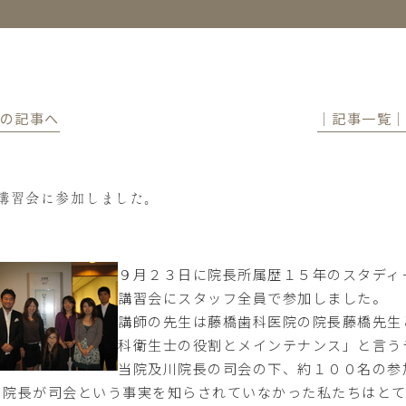
前の記事へ
│記事一覧
講習会に参加しました。
９月２３日に院長所属歴１５年のスタディ
講習会にスタッフ全員で参加しました。
講師の先生は藤橋歯科医院の院長藤橋先生
科衛生士の役割とメインテナンス」と言う
当院及川院長の司会の下、約１００名の参
川院長が司会という事実を知らされていなかった私たちはとて