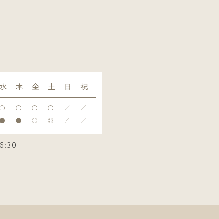
水
木
金
土
日
祝
〇
〇
〇
〇
／
／
●
●
〇
◎
／
／
6:30