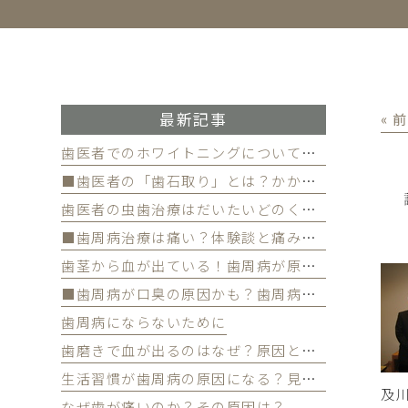
最新記事
« 
歯医者でのホワイトニングについて徹底解
■歯医者の「歯石取り」とは？かかる費用について
歯医者の虫歯治療はだいたいどのくらい期間かかる？
■歯周病治療は痛い？体験談と痛みを軽減する方法
歯茎から血が出ている！歯周病が原因かも
■歯周病が口臭の原因かも？歯周病と口臭の関係について
歯周病にならないために
歯磨きで血が出るのはなぜ？原因と対策を解説
生活習慣が歯周病の原因になる？見直すべき習慣とは？
及
なぜ歯が痛いのか？その原因は？