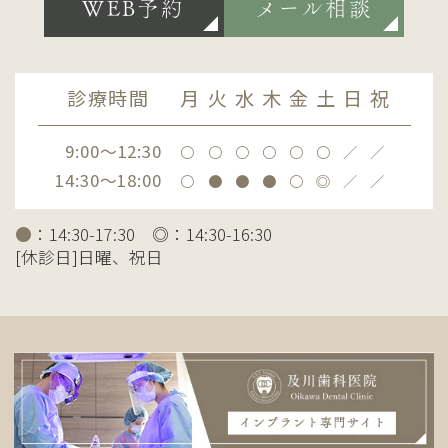
WEB予約
メール相談
診療時間
月
火
水
木
金
土
日
祝
9:00～12:30
〇
〇
〇
〇
〇
〇
／
／
14:30～18:00
〇
●
●
●
〇
◎
／
／
●
：14:30-17:30 ◎：14:30-16:30
[休診日]日曜、祝日