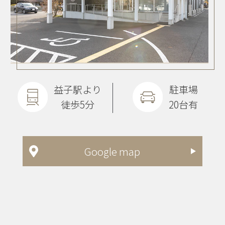
益子駅より
駐車場
徒歩5分
20台有
Google map