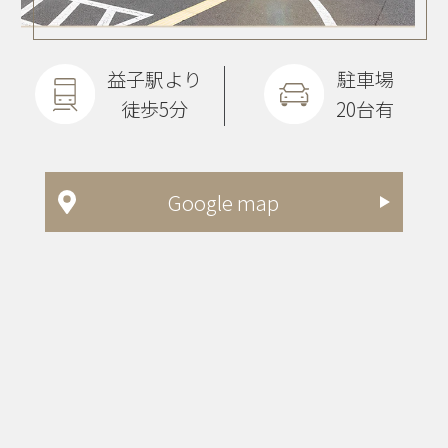
益子駅より
駐車場
徒歩5分
20台有
Google map