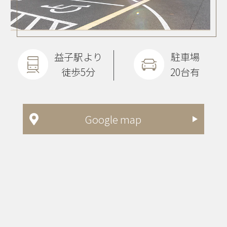
益子駅より
駐車場
徒歩5分
20台有
Google map