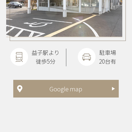
益子駅より
駐車場
徒歩5分
20台有
Google map