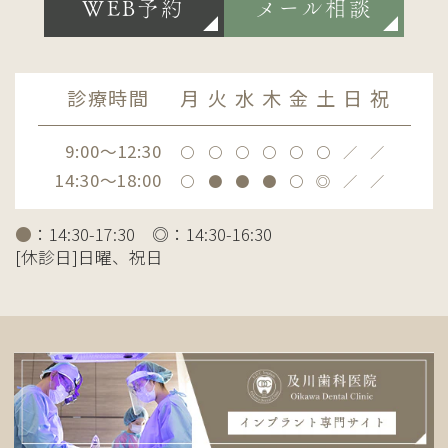
WEB予約
メール相談
診療時間
月
火
水
木
金
土
日
祝
9:00～12:30
〇
〇
〇
〇
〇
〇
／
／
14:30～18:00
〇
●
●
●
〇
◎
／
／
●
：14:30-17:30 ◎：14:30-16:30
[休診日]日曜、祝日