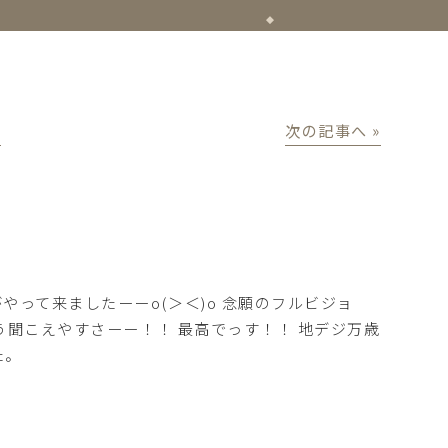
│
次の記事へ »
って来ましたーーo(＞＜)o 念願のフルビジョ
う聞こえやすさーー！！ 最高でっす！！ 地デジ万歳
た。