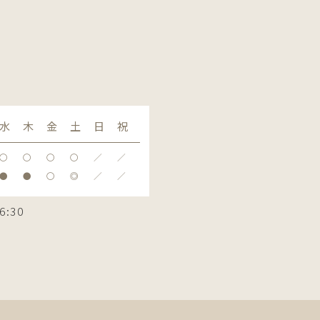
水
木
金
土
日
祝
〇
〇
〇
〇
／
／
●
●
〇
◎
／
／
6:30