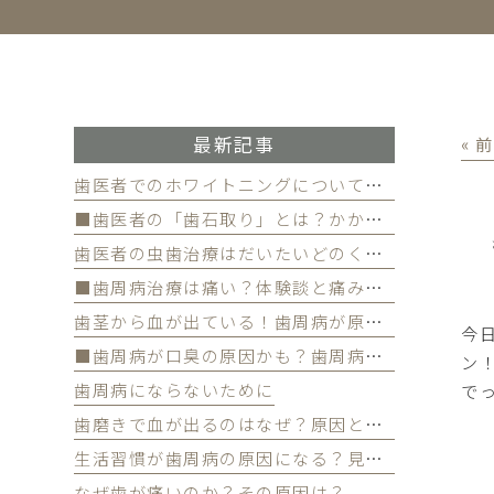
最新記事
« 
歯医者でのホワイトニングについて徹底解
■歯医者の「歯石取り」とは？かかる費用について
歯医者の虫歯治療はだいたいどのくらい期間かかる？
■歯周病治療は痛い？体験談と痛みを軽減する方法
歯茎から血が出ている！歯周病が原因かも
今
■歯周病が口臭の原因かも？歯周病と口臭の関係について
ン
歯周病にならないために
で
歯磨きで血が出るのはなぜ？原因と対策を解説
生活習慣が歯周病の原因になる？見直すべき習慣とは？
なぜ歯が痛いのか？その原因は？