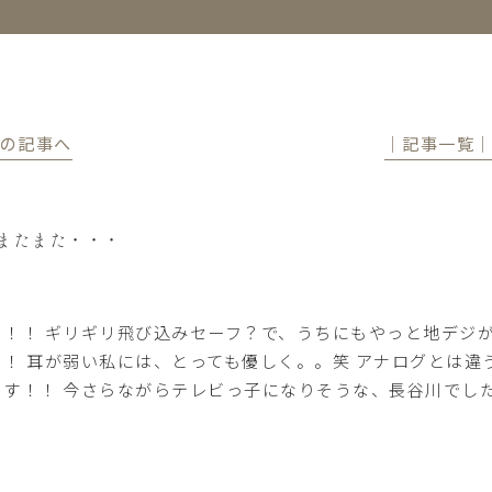
前の記事へ
│記事一覧
またまた・・・
日！！ ギリギリ飛び込みセーフ？で、うちにもやっと地デジがや
！！ 耳が弱い私には、とっても優しく。。笑 アナログとは違
っす！！ 今さらながらテレビっ子になりそうな、長谷川でし