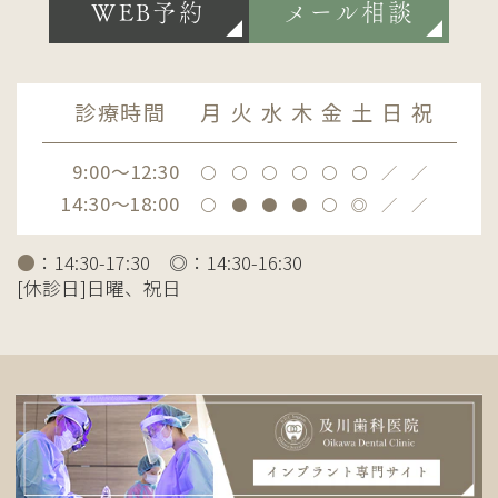
WEB予約
メール相談
診療時間
月
火
水
木
金
土
日
祝
9:00～12:30
〇
〇
〇
〇
〇
〇
／
／
14:30～18:00
〇
●
●
●
〇
◎
／
／
●
：14:30-17:30 ◎：14:30-16:30
[休診日]日曜、祝日