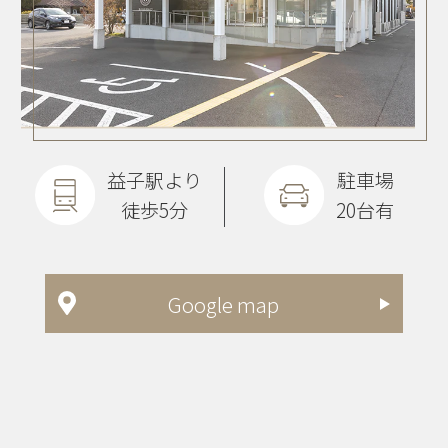
益子駅より
駐車場
徒歩5分
20台有
Google map