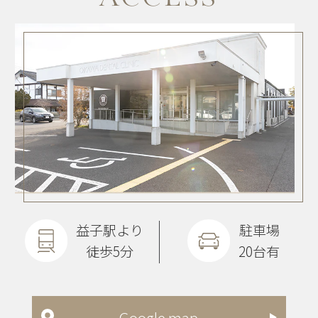
益子駅より
駐車場
徒歩5分
20台有
Google map