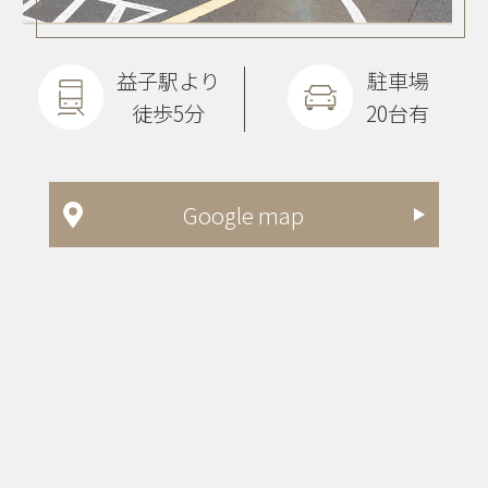
益子駅より
駐車場
徒歩5分
20台有
Google map