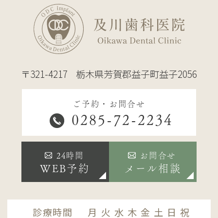
〒321-4217
栃木県芳賀郡益子町益子2056
ご予約・お問合せ
0285-72-2234
24時間
お問合せ
WEB予約
メール相談
診療時間
月
火
水
木
金
土
日
祝