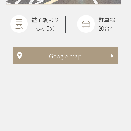
益子駅より
駐車場
徒歩5分
20台有
Google map