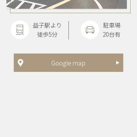
益子駅より
駐車場
徒歩5分
20台有
Google map