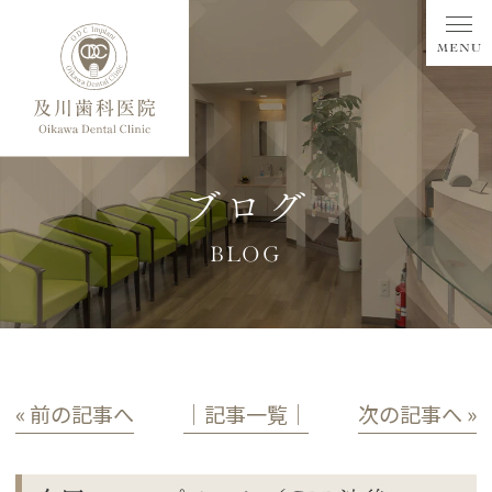
ブログ
BLOG
« 前の記事へ
│記事一覧│
次の記事へ »