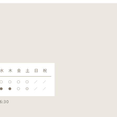
水
木
金
土
日
祝
〇
〇
〇
〇
／
／
●
●
〇
◎
／
／
6:30