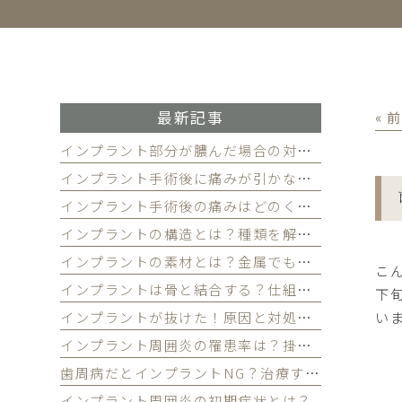
最新記事
« 
インプラント部分が膿んだ場合の対処法を解説
インプラント手術後に痛みが引かない！その理由と対処法を解説
インプラント手術後の痛みはどのくらい続く？和らげるには？
インプラントの構造とは？種類を解説！
インプラントの素材とは？金属でも安全な理由とは
こ
インプラントは骨と結合する？仕組みを徹底解説
下
インプラントが抜けた！原因と対処法を徹底解説
い
インプラント周囲炎の罹患率は？掛からないための3つの習慣
歯周病だとインプラントNG？治療するとどうなる？
インプラント周囲炎の初期症状とは？