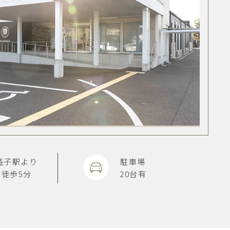
益子駅より
駐車場
徒歩5分
20台有