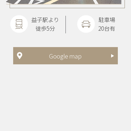
益子駅より
駐車場
徒歩5分
20台有
Google map