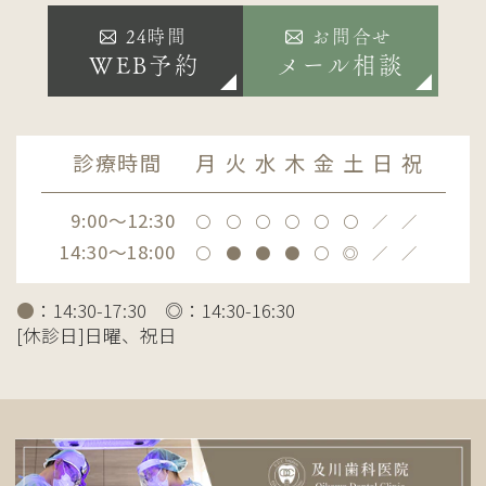
24時間
お問合せ
WEB予約
メール相談
診療時間
月
火
水
木
金
土
日
祝
9:00～12:30
〇
〇
〇
〇
〇
〇
／
／
14:30～18:00
〇
●
●
●
〇
◎
／
／
●
：14:30-17:30 ◎：14:30-16:30
[休診日]日曜、祝日