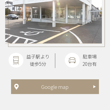
益子駅より
駐車場
徒歩5分
20台有
Google map