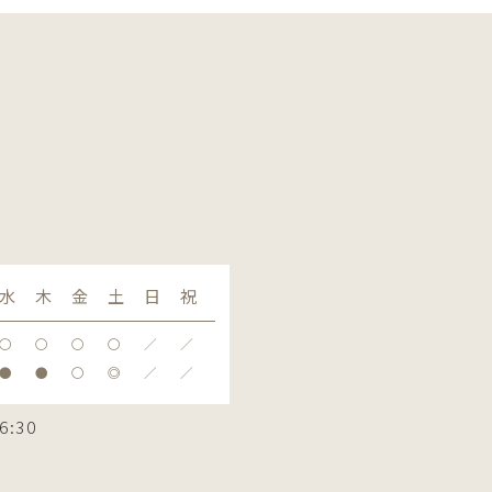
水
木
金
土
日
祝
〇
〇
〇
〇
／
／
●
●
〇
◎
／
／
6:30