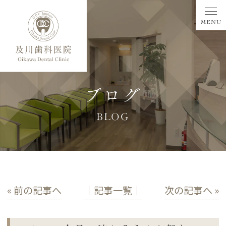
ブログ
BLOG
« 前の記事へ
│記事一覧│
次の記事へ »